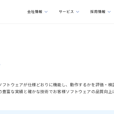
会社情報
サービス
採用情報
トップメッセージ
ソフトウェア受託開発
業務スタ
企業理念
ソフトウェア検証
仕事内容
サービス
ソフトウェア受託開発
会社概要
仕事の流
証
ソフトウェア検証
セージ
沿革
職場環境
採用情報
業務スタイル
アクセス
教育体制
ソフトウェアが仕様どおりに機能し、動作するかを評価・検
仕事内容
の豊富な実績と確かな技術でお客様ソフトウェアの品質向上
環境への対応
福利厚生
仕事の流れ
応
職場環境
よくある
教育体制