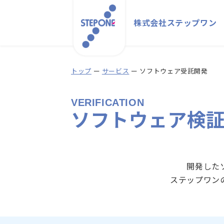
株式会社ステップワン
トップ
ー
サービス
ー ソフトウェア受託開発
ホーム
VERIFICATION
会社情報
ソフトウェア検
トップメッ
企業理念
会社概要
開発した
沿革
ステップワン
アクセス
環境への対